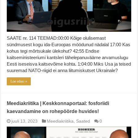
SAATE nr. 114 TEEMAD:00:00 Kõige olulisemast
sündmusest kogu ida-Euroopas möödunud nädalal 17:00 Kas
kohus tegi mõrtsukale ülekohut? 42:55 Endise
kaitseministeeriumi kantsleri tähelepanuväärne arvamuslugu
Eesti iseseisva kaitsevõime kohta. 1:04:00 Miks Usa ja teised
suuremad NATO-riigid ei anna liitumiskutset Ukrainale?
Loe edasi »
Meediakriitika | Keskkonnaportaal: fosforiidi
kaevandamine on rohepöörde huvides!
juuli 13, 2023
Meediakriitika
,
Saated
0