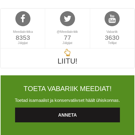
Meediakriitika
@Meediakriitik
Vabariik
8353
77
3630
Jälgijat
Jälgijat
Tellijat
LIITU!
TOETA VABARIIK MEEDIAT!
Toetad isamaalist ja konservatiivset häält ühiskonnas.
ANNETA