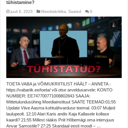
tühistamine?
juuli 6, 2023
Meediakriitika
,
Saated
0
TOETA VABA ja VÕIMUKRIITILIST HÄÄLT – ANNETA :
https://vabariik.ee/toeta/ või otse arveldusarvele: KONTO
NUMBER: EE747700771008802843 SAAJA:
Mittetulundusühing Meediainstituut SAATE TEEMAD:01:55
Update Viive Aasma kohtuähvarduse teemal. 03:07 Muljed
laulupeolt. 12:10 Alari Karis andis Kaja Kallasele kollase
kaardi? 21:55 Millest rääkis Priit Hõbemägi oma intervjuus
Anvar Samostile? 27:25 Skandaal eesti moodi – …