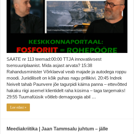
SAATE nr 113 teemad:00:00 TTJA innovatiivsest
tsensuuriplaanist. Mida asjast arvata? 15:38
Rahandusminister Võrklaeval veab majade ja autodega roppu
moodi. Juriidiliselt on kõik puhas nagu prillikivi. 20:45 Indrek
Neivelt tahab Paunvere jõe tagurpidi käima panna – ettevõtted
hakaku riigi asemel klientidelt raha küsima – taga targemaks!
29:55 Tuumafüüsik võitleb demagoogia abil …
Loe edasi »
Meediakriitika | Jaan Tammsalu juhtum – jälle