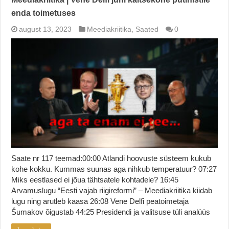
enda toimetuses
august 13, 2023
Meediakriitika
,
Saated
0
Saate nr 117 teemad:00:00 Atlandi hoovuste süsteem kukub
kohe kokku. Kummas suunas aga nihkub temperatuur? 07:27
Miks eestlased ei jõua tähtsatele kohtadele? 16:45
Arvamuslugu “Eesti vajab riigireformi” – Meediakriitika kiidab
lugu ning arutleb kaasa 26:08 Vene Delfi peatoimetaja
Šumakov õigustab 44:25 Presidendi ja valitsuse tüli analüüs