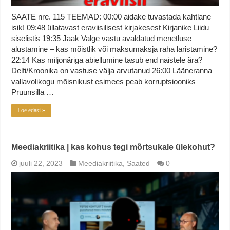
SAATE nre. 115 TEEMAD: 00:00 aidake tuvastada kahtlane
isik! 09:48 üllatavast eraviisilisest kirjakesest Kirjanike Liidu
siselistis 19:35 Jaak Valge vastu avaldatud menetluse
alustamine – kas mõistlik või maksumaksja raha laristamine?
22:14 Kas miljonäriga abiellumine tasub end naistele ära?
Delfi/Kroonika on vastuse välja arvutanud 26:00 Lääneranna
vallavolikogu mõisnikust esimees peab korruptsiooniks
Pruunsilla …
Loe edasi »
Meediakriitika | kas kohus tegi mõrtsukale ülekohut?
juuli 22, 2023
Meediakriitika
,
Saated
0