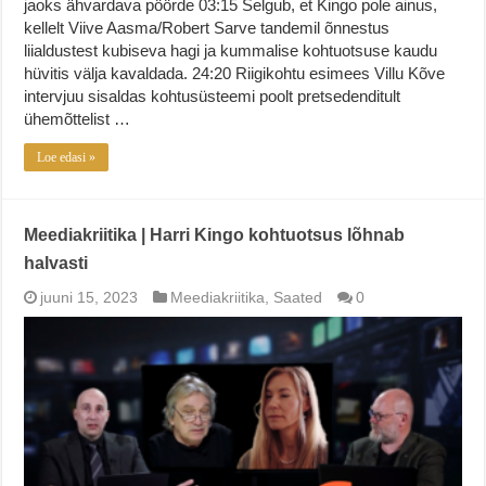
jaoks ähvardava pöörde 03:15 Selgub, et Kingo pole ainus,
kellelt Viive Aasma/Robert Sarve tandemil õnnestus
liialdustest kubiseva hagi ja kummalise kohtuotsuse kaudu
hüvitis välja kavaldada. 24:20 Riigikohtu esimees Villu Kõve
intervjuu sisaldas kohtusüsteemi poolt pretsedenditult
ühemõttelist …
Loe edasi »
Meediakriitika | Harri Kingo kohtuotsus lõhnab
halvasti
juuni 15, 2023
Meediakriitika
,
Saated
0