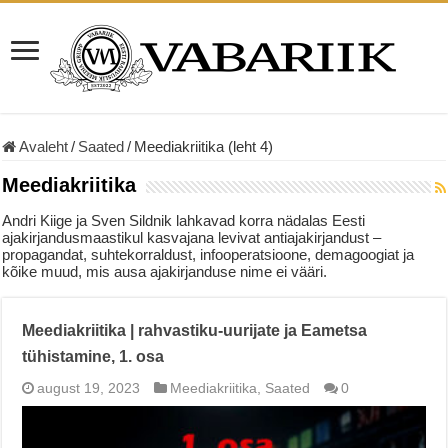
Avaleht
/
Saated
/
Meediakriitika (leht 4)
Meediakriitika
Andri Kiige ja Sven Sildnik lahkavad korra nädalas Eesti
ajakirjandusmaastikul kasvajana levivat antiajakirjandust –
propagandat, suhtekorraldust, infooperatsioone, demagoogiat ja
kõike muud, mis ausa ajakirjanduse nime ei vääri.
Meediakriitika | rahvastiku-uurijate ja Eametsa
tühistamine, 1. osa
august 19, 2023
Meediakriitika
,
Saated
0