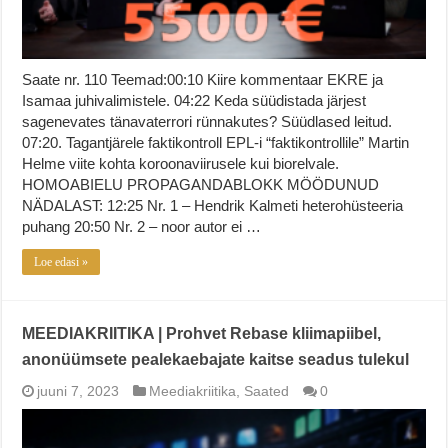
Saate nr. 110 Teemad:00:10 Kiire kommentaar EKRE ja
Isamaa juhivalimistele. 04:22 Keda süüdistada järjest
sagenevates tänavaterrori rünnakutes? Süüdlased leitud.
07:20. Tagantjärele faktikontroll EPL-i “faktikontrollile” Martin
Helme viite kohta koroonaviirusele kui biorelvale.
HOMOABIELU PROPAGANDABLOKK MÖÖDUNUD
NÄDALAST: 12:25 Nr. 1 – Hendrik Kalmeti heterohüsteeria
puhang 20:50 Nr. 2 – noor autor ei …
Loe edasi »
MEEDIAKRIITIKA | Prohvet Rebase kliimapiibel,
anonüümsete pealekaebajate kaitse seadus tulekul
juuni 7, 2023
Meediakriitika
,
Saated
0