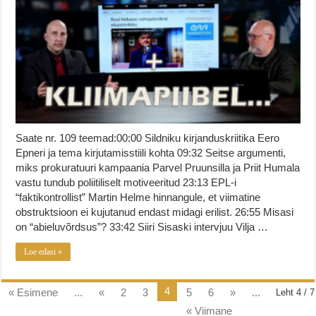
Saate nr. 109 teemad:00:00 Sildniku kirjanduskriitika Eero
Epneri ja tema kirjutamisstiili kohta 09:32 Seitse argumenti,
miks prokuratuuri kampaania Parvel Pruunsilla ja Priit Humala
vastu tundub poliitiliselt motiveeritud 23:13 EPL-i
“faktikontrollist” Martin Helme hinnangule, et viimatine
obstruktsioon ei kujutanud endast midagi erilist. 26:55 Misasi
on “abieluvõrdsus”? 33:42 Siiri Sisaski intervjuu Vilja …
Loe edasi »
4
« Esimene
...
«
2
3
5
6
»
...
Leht 4 / 7
« Viimane