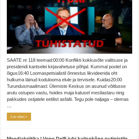
SAATE nr 118 teemad:00:00 Konflikti kokkuvõte valitsuse ja
presidendi kantselei kirjavahetuse põhjal. Kummal poolel on
õigus16:40 Loomaspetsialistil õnnestus likvideerida oht
hulkuma läinud kodulooma elule ja tervisele. Kuidas20:00
Turundusmaailmast: Ülemiste Keskus on asunud võitlusse
arutu ostupeo vastu, hoides maja katusel mesilastaru ning
pakkudes ostjatele eetilist asfalti. Tegu pole naljaga – olemas
…
Loe edasi »
Meediakriitika | Vene Delfi juhi kaitsekõne putinistile