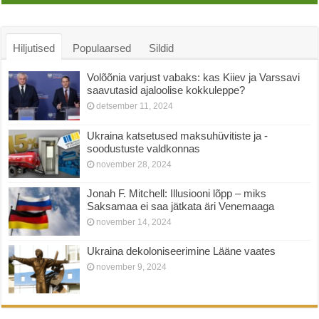
Hiljutised
Populaarsed
Sildid
Volõõnia varjust vabaks: kas Kiiev ja Varssavi
saavutasid ajaloolise kokkuleppe?
detsember 11, 2024
Ukraina katsetused maksuhüvitiste ja -
soodustuste valdkonnas
november 28, 2024
Jonah F. Mitchell: Illusiooni lõpp – miks
Saksamaa ei saa jätkata äri Venemaaga
november 14, 2024
Ukraina dekoloniseerimine Lääne vaates
november 9, 2024