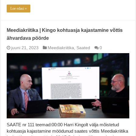
Loe edasi »
Meediakriitika | Kingo kohtuasja kajastamine võttis
ähvardava pöörde
juuni 21, 2023
Meediakriitika
,
Saated
0
SAATE nr 111 teemad:00:00 Harri Kingolt välja mõistetud
kohtuasja kajastamine möödunud saates võttis Meediakriitika