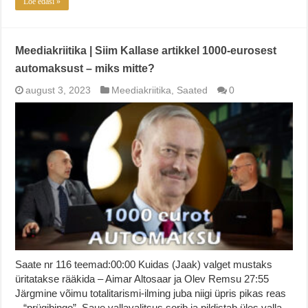
Loe edasi »
Meediakriitika | Siim Kallase artikkel 1000-eurosest
automaksust – miks mitte?
august 3, 2023
Meediakriitika
,
Saated
0
Saate nr 116 teemad:00:00 Kuidas (Jaak) valget mustaks
üritatakse rääkida – Aimar Altosaar ja Olev Remsu 27:55
Järgmine võimu totalitarismi-ilming juba niigi üpris pikas reas
– “prügibingo”. Saue vallavalitsus sorib ja pildistab üles valla