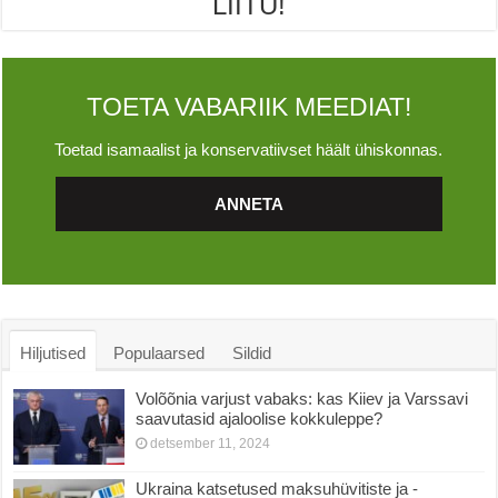
LIITU!
TOETA VABARIIK MEEDIAT!
Toetad isamaalist ja konservatiivset häält ühiskonnas.
ANNETA
Hiljutised
Populaarsed
Sildid
Volõõnia varjust vabaks: kas Kiiev ja Varssavi
saavutasid ajaloolise kokkuleppe?
detsember 11, 2024
Ukraina katsetused maksuhüvitiste ja -