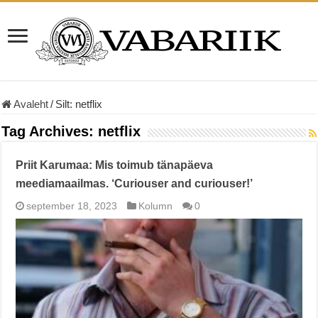
Avaleht
/
Silt:
netflix
Tag Archives:
netflix
Priit Karumaa: Mis toimub tänapäeva
meediamaailmas. ‘Curiouser and curiouser!’
september 18, 2023
Kolumn
0