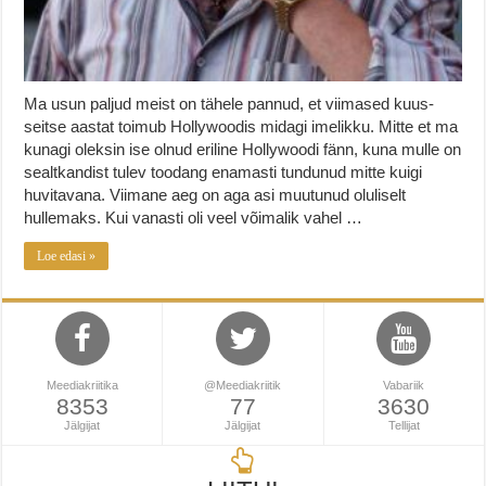
Ma usun paljud meist on tähele pannud, et viimased kuus-
seitse aastat toimub Hollywoodis midagi imelikku. Mitte et ma
kunagi oleksin ise olnud eriline Hollywoodi fänn, kuna mulle on
sealtkandist tulev toodang enamasti tundunud mitte kuigi
huvitavana. Viimane aeg on aga asi muutunud oluliselt
hullemaks. Kui vanasti oli veel võimalik vahel …
Loe edasi »
Meediakriitika
@Meediakriitik
Vabariik
8353
77
3630
Jälgijat
Jälgijat
Tellijat