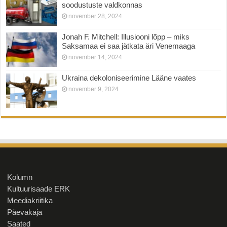
soodustuste valdkonnas
november 28, 2024
Jonah F. Mitchell: Illusiooni lõpp – miks
Saksamaa ei saa jätkata äri Venemaaga
november 14, 2024
Ukraina dekoloniseerimine Lääne vaates
november 9, 2024
Kolumn
Kultuurisaade ERK
Meediakriitika
Päevakaja
Saated