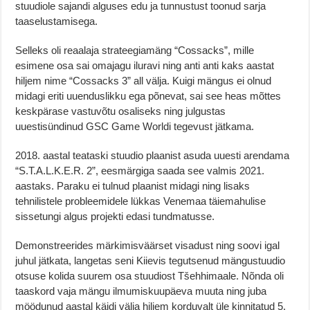
stuudiole sajandi alguses edu ja tunnustust toonud sarja
taaselustamisega.
Selleks oli reaalaja strateegiamäng “Cossacks”, mille
esimene osa sai omajagu iluravi ning anti anti kaks aastat
hiljem nime “Cossacks 3” all välja. Kuigi mängus ei olnud
midagi eriti uuenduslikku ega põnevat, sai see heas mõttes
keskpärase vastuvõtu osaliseks ning julgustas
uuestisündinud GSC Game Worldi tegevust jätkama.
2018. aastal teataski stuudio plaanist asuda uuesti arendama
“S.T.A.L.K.E.R. 2”, eesmärgiga saada see valmis 2021.
aastaks. Paraku ei tulnud plaanist midagi ning lisaks
tehnilistele probleemidele lükkas Venemaa täiemahulise
sissetungi algus projekti edasi tundmatusse.
Demonstreerides märkimisväärset visadust ning soovi igal
juhul jätkata, langetas seni Kiievis tegutsenud mängustuudio
otsuse kolida suurem osa stuudiost Tšehhimaale. Nõnda oli
taaskord vaja mängu ilmumiskuupäeva muuta ning juba
möödunud aastal käidi välja hiljem korduvalt üle kinnitatud 5.