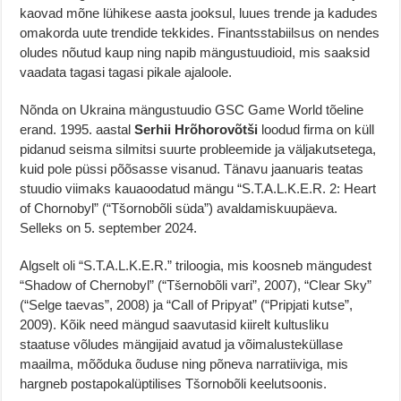
kaovad mõne lühikese aasta jooksul, luues trende ja kadudes
omakorda uute trendide tekkides. Finantsstabiilsus on nendes
oludes nõutud kaup ning napib mängustuudioid, mis saaksid
vaadata tagasi tagasi pikale ajaloole.
Nõnda on Ukraina mängustuudio GSC Game World tõeline
erand. 1995. aastal
Serhii Hrõhorovõtši
loodud firma on küll
pidanud seisma silmitsi suurte probleemide ja väljakutsetega,
kuid pole püssi põõsasse visanud. Tänavu jaanuaris teatas
stuudio viimaks kauaoodatud mängu “S.T.A.L.K.E.R. 2: Heart
of Chornobyl” (“Tšornobõli süda”) avaldamiskuupäeva.
Selleks on 5. september 2024.
Algselt oli “S.T.A.L.K.E.R.” triloogia, mis koosneb mängudest
“Shadow of Chernobyl” (“Tšernobõli vari”, 2007), “Clear Sky”
(“Selge taevas”, 2008) ja “Call of Pripyat” (“Pripjati kutse”,
2009). Kõik need mängud saavutasid kiirelt kultusliku
staatuse võludes mängijaid avatud ja võimalusteküllase
maailma, mõõduka õuduse ning põneva narratiiviga, mis
hargneb postapokalüptilises Tšornobõli keelutsoonis.