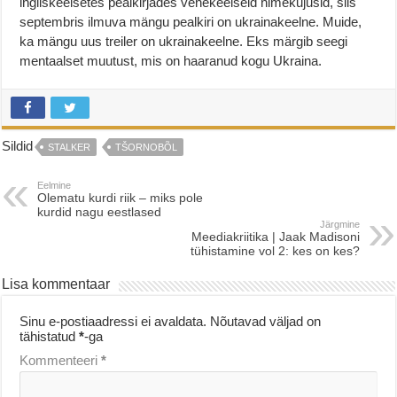
ingliskeelsetes pealkirjades venekeelseid nimekujusid, siis
septembris ilmuva mängu pealkiri on ukrainakeelne. Muide,
ka mängu uus treiler on ukrainakeelne. Eks märgib seegi
mentaalset muutust, mis on haaranud kogu Ukraina.
Sildid
STALKER
TŠORNOBÕL
Eelmine
Olematu kurdi riik – miks pole
kurdid nagu eestlased
Järgmine
Meediakriitika | Jaak Madisoni
tühistamine vol 2: kes on kes?
Lisa kommentaar
Sinu e-postiaadressi ei avaldata.
Nõutavad väljad on
tähistatud
*
-ga
Kommenteeri
*