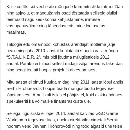
Kriitikud tõstsid veel esile mängude kummituslikku atmosfääri
ning asjaolu, et mängužanris osati tõstatada selliseid olulisi
teemasid nagu keskkonna kahjustamine, inimese
vastupanuvõime ning tähenduse otsimine lootusetus
maailmas.
Triloogia edu omamoodi kohustas arendajat mõtlema järje
peale ning juba 2010. aastal kuulutaski stuudio välja mängu
“S.T.A.L.K.E.R. 2”, mis pidi jõudma müügilettidele 2012.
aastal. Paraku ei tulnud sellest midagi välja, arendus takerdas
ning peagi teatati hoopis projekti katkestamisest.
Mitu aastat ei olnud kuulda midagi ning 2011. aasta lõpul andis
Serhii Hrõhorovõtš hoopis teada mängustuudio tegevuse
lõpetamisest. Ametlikult isiklikel põhjustel, kuid ajakirjanduses
spekuleeriti ka võimalike finantsraskuste üle.
Sellega lugu siiski ei lõpe. 2014. aastal käivitas GSC Game
World oma tegevuse taas, uueks direktoriks nimetati Serhii
noorem vend Jevhen Hrõhorovõtš ning tööd algasid ühe teise