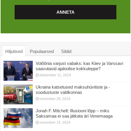
ANNETA
Hiljutised
Populaarsed
Sildid
Volõõnia varjust vabaks: kas Kiiev ja Varssavi
saavutasid ajaloolise kokkuleppe?
detsember 11, 2024
Ukraina katsetused maksuhüvitiste ja -
soodustuste valdkonnas
november 28, 2024
Jonah F. Mitchell: Illusiooni lõpp – miks
Saksamaa ei saa jätkata äri Venemaaga
november 14, 2024