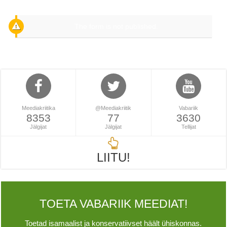
The form is not published.
Meediakriitika
@Meediakriitik
Vabariik
8353
77
3630
Jälgijat
Jälgijat
Tellijat
LIITU!
TOETA VABARIIK MEEDIAT!
Toetad isamaalist ja konservatiivset häält ühiskonnas.