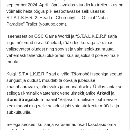
september 2024. Aprilli lõpul avaldas stuudio ka treileri, kus on
võimalik heita põgus pilk eesootavasse seiklusesse:
S.T.A.L.K.E.R. 2: Heart of Chornobyl — Official “Not a
Paradise” Trailer (youtube.com)
.
Iseenesest on GSC Game Worldi ja “S.T.A.L.K.E.R.i” sarja
lugu mõlemad üsna kõnekad, rääkides korraga Ukrainas
valitsevatest oludest ning soovist ja valmisolekust muuta
vähemasti tähendusi olukorras, kus asjaolusid pole võimalik
muuta.
Kuigi “S.T.A.L.K.E.R.i” sari ei väldi Tšornobõli tsooniga seotud
süngust ja õudust, muudab ta õõva ja jubeduse
kaasahaaravaks, põnevaks ja omanäoliseks. Ühtlasi antakse
sellega ukrainalik vaatenurk vene ulmekirjanike
Arkadi
ja
Boris Strugatski
romaanil “Väljasõit rohelisse” põhinevale
keelutsooni ning selle saladusi jahtivate stalkerite müüdile ja
subkultuurile.
Sellega seoses: kui sarja varasemad osad kasutasid oma