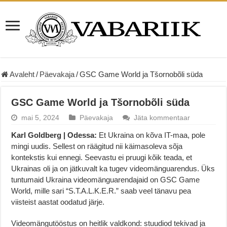
Avaleht
/
Päevakaja
/
GSC Game World ja Tšornobõli süda
GSC Game World ja Tšornobõli süda
mai 5, 2024
Päevakaja
Jäta kommentaar
Karl Goldberg | Odessa:
Et Ukraina on kõva IT-maa, pole
mingi uudis. Sellest on räägitud nii käimasoleva sõja
kontekstis kui ennegi. Seevastu ei pruugi kõik teada, et
Ukrainas oli ja on jätkuvalt ka tugev videomänguarendus. Üks
tuntumaid Ukraina videomänguarendajaid on GSC Game
World, mille sari “S.T.A.L.K.E.R.” saab veel tänavu pea
viisteist aastat oodatud järje.
Videomängutööstus on heitlik valdkond: stuudiod tekivad ja