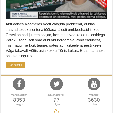
Aktuaalses Kaameras võeti vaagida probleemi, kuidas
saavad toidukulleritena töötada täiesti umbkeelseid isikud.
Ometi on nad ju teenindajad, kes puutuvad kokku klientidega.
Paraku seab Bolt oma ärihuvid kõrgemale Põhiseadusest,
mis, nagu me kõik teame, sätestab riigikeelena eesti keele.
Väga tabavalt võttis asja kokku Tõnis Lukas. Et asi paraneks,
on vaja pingutust …
Loe edasi »
Meediakriitika
@Meediakriitik
Vabariik
8353
77
3630
Jälgijat
Jälgijat
Tellijat