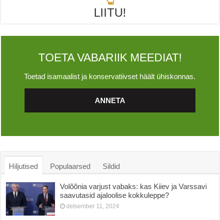
LIITU!
TOETA VABARIIK MEEDIAT!
Toetad isamaalist ja konservatiivset häält ühiskonnas.
ANNETA
Hiljutised
Populaarsed
Sildid
Volõõnia varjust vabaks: kas Kiiev ja Varssavi
saavutasid ajaloolise kokkuleppe?
detsember 11, 2024