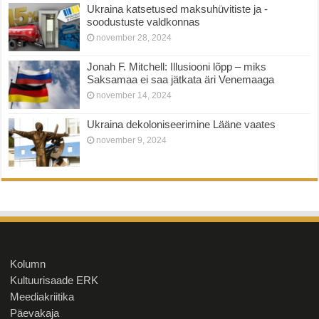
Ukraina katsetused maksuhüvitiste ja -
soodustuste valdkonnas
november 28, 2024
Jonah F. Mitchell: Illusiooni lõpp – miks
Saksamaa ei saa jätkata äri Venemaaga
november 14, 2024
Ukraina dekoloniseerimine Lääne vaates
november 9, 2024
Kolumn
Kultuurisaade ERK
Meediakriitika
Päevakaja