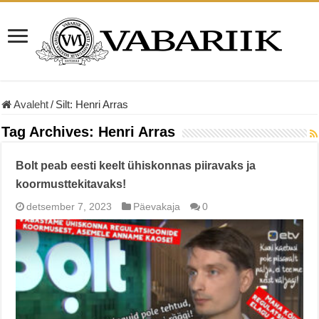
Avaleht
/
Silt:
Henri Arras
Tag Archives:
Henri Arras
Bolt peab eesti keelt ühiskonnas piiravaks ja
koormusttekitavaks!
detsember 7, 2023
Päevakaja
0