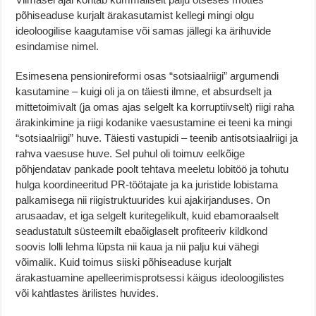
põhiseaduse kurjalt ärakasutamist kellegi mingi olgu
ideoloogilise kaagutamise või samas jällegi ka ärihuvide
esindamise nimel.
Esimesena pensionireformi osas “sotsiaalriigi” argumendi
kasutamine – kuigi oli ja on täiesti ilmne, et absurdselt ja
mittetoimivalt (ja omas ajas selgelt ka korruptiivselt) riigi raha
ärakinkimine ja riigi kodanike vaesustamine ei teeni ka mingi
“sotsiaalriigi” huve. Täiesti vastupidi – teenib antisotsiaalriigi ja
rahva vaesuse huve. Sel puhul oli toimuv eelkõige
põhjendatav pankade poolt tehtava meeletu lobitöö ja tohutu
hulga koordineeritud PR-töötajate ja ka juristide lobistama
palkamisega nii riigistruktuurides kui ajakirjanduses. On
arusaadav, et iga selgelt kuritegelikult, kuid ebamoraalselt
seadustatult süsteemilt ebaõiglaselt profiteeriv kildkond
soovis lolli lehma lüpsta nii kaua ja nii palju kui vähegi
võimalik. Kuid toimus siiski põhiseaduse kurjalt
ärakastuamine apelleerimisprotsessi käigus ideoloogilistes
või kahtlastes ärilistes huvides.