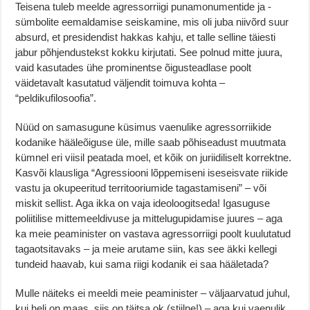
Teisena tuleb meelde agressorriigi punamonumentide ja -
sümbolite eemaldamise seiskamine, mis oli juba niivõrd suur
absurd, et presidendist hakkas kahju, et talle selline täiesti
jabur põhjendustekst kokku kirjutati. See polnud mitte juura,
vaid kasutades ühe prominentse õigusteadlase poolt
väidetavalt kasutatud väljendit toimuva kohta –
“peldikufilosoofia”.
Nüüd on samasugune küsimus vaenulike agressorriikide
kodanike hääleõiguse üle, mille saab põhiseadust muutmata
kümnel eri viisil peatada moel, et kõik on juriidiliselt korrektne.
Kasvõi klausliga “Agressiooni lõppemiseni iseseisvate riikide
vastu ja okupeeritud territooriumide tagastamiseni” – või
miskit sellist. Aga ikka on vaja ideoloogitseda! Igasuguse
poliitilise mittemeeldivuse ja mittelugupidamise juures – aga
ka meie peaminister on vastava agressorriigi poolt kuulutatud
tagaotsitavaks – ja meie arutame siin, kas see äkki kellegi
tundeid haavab, kui sama riigi kodanik ei saa hääletada?
Mulle näiteks ei meeldi meie peaminister – väljaarvatud juhul,
kui heli on maas, siis on täitsa ok (stiilne!) – aga kui vaenulik