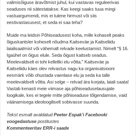
valimisõiguse äravõtmist juhul, kui vastavas reguleerivas
seaduses nii sätestatakse. Kas keegi saaks tuua mingi
vastuargumendi, mis ei tulene hirmust või siis
eestivastasusest, et seda ei saa teha?
Muide ma leidsin Põhiseadusest koha, mille kohaselt peaks
õiguskantsler koheselt nõudma Kaitseväe ja Kaitseliidu
laialisaatmist või vähemalt relvade keelustamist. Nimelt “§ 16.
Igaühel on õigus elule. Seda õigust kaitseb seadus.
Meelevaldselt ei tohi kelleltki elu võtta.” Kaitseväe ja
Kaitseliidu käes olev relvastus nagu ka organisatsiooni
eesmärk võib ohustada vaenlase elu ja seda ka talle
meelevaldselt võtta. Asi selge – relvad ära korjata, laiali saata!
Vastab kenasti meie viimase aja põhiseaduselausujate
loogikale, kes ei tegele mitte põhiseaduse tõlgendamise, vaid
väänamisega ideoloogiliselt sobivasse suunda.
Tekst esmalt avaldatud
Peeter Espak’i Facebooki
voogedastuse
postitustes
Kommenteeritav ERR-i saade