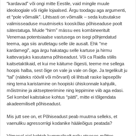
“kardavad” või ongi mitte Eestile, vaid mingile muule
ideoloogiale või riigile lojaalsed. Ärgu toodagu aga argumenti,
et “pole võimalik”. Lihtsasti on võimalik – seda kutsutakse
valimisseaduse muutmiseks kooskõlas põhiseaduse poolt
sätestatuga. Muide “hirm” mässu ees kombineeritult
Venemaa potentsiaalse vastusega on isegi põhjendatud
teema, aga siis arutletagu selle üle ausalt. Ehk “me
kardamegi”, aga ärgu hakatagu selle kartuse ja hirmu
kattevarjuks kasutama põhiseadust. Või ca Raidla stiilis
kaitsetaktikaid, et kui me käitume õigesti, teeme me sellega
hoopis halba, sest õige on vale ja vale on õige. Ja tegelikult ju
“tal” (näiteks röövlil või mõrvaril) oli lihtsalt raske lapsepõlv
ning tema karistamine on hoopiski ühiskonnale kahjulik,
mõistmine ja aktsepteerimine ning leppimine viib aga edasi.
Sel kombel kaitstakse kohtus “pätti”, mitte ei tõlgendata
akadeemiliselt põhiseadust.
Mis jutt see on, et Põhiseadust peab muutma selleks, et
vaenuliku agressorriigi kodanike hääleõigus peatada?
Viimasel ajal kohtab kummaliselt palju otseses mõttes