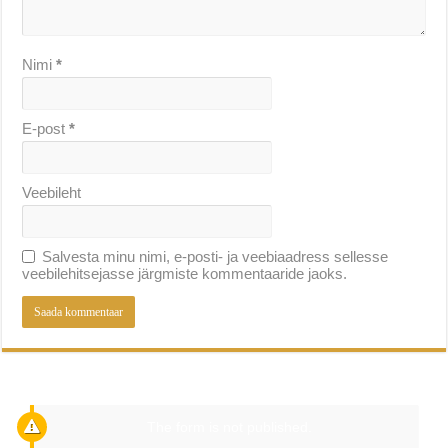
Nimi
*
E-post
*
Veebileht
Salvesta minu nimi, e-posti- ja veebiaadress sellesse
veebilehitsejasse järgmiste kommentaaride jaoks.
The form is not published.