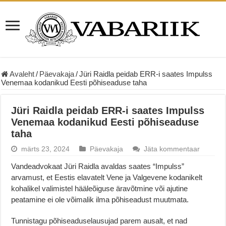
Avaleht
/
Päevakaja
/
Jüri Raidla peidab ERR-i saates Impulss
Venemaa kodanikud Eesti põhiseaduse taha
Jüri Raidla peidab ERR-i saates Impulss
Venemaa kodanikud Eesti põhiseaduse
taha
märts 23, 2024
Päevakaja
Jäta kommentaar
Vandeadvokaat Jüri Raidla avaldas saates “Impulss”
arvamust, et Eestis elavatelt Vene ja Valgevene kodanikelt
kohalikel valimistel hääleõiguse äravõtmine või ajutine
peatamine ei ole võimalik ilma põhiseadust muutmata.
Tunnistagu põhiseaduselausujad parem ausalt, et nad