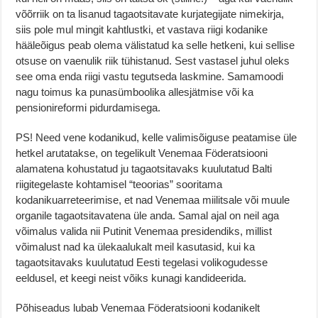
võõrriik on ta lisanud tagaotsitavate kurjategijate nimekirja,
siis pole mul mingit kahtlustki, et vastava riigi kodanike
hääleõigus peab olema välistatud ka selle hetkeni, kui sellise
otsuse on vaenulik riik tühistanud. Sest vastasel juhul oleks
see oma enda riigi vastu tegutseda laskmine. Samamoodi
nagu toimus ka punasümboolika allesjätmise või ka
pensionireformi pidurdamisega.
PS! Need vene kodanikud, kelle valimisõiguse peatamise üle
hetkel arutatakse, on tegelikult Venemaa Föderatsiooni
alamatena kohustatud ju tagaotsitavaks kuulutatud Balti
riigitegelaste kohtamisel “teoorias” sooritama
kodanikuarreteerimise, et nad Venemaa miilitsale või muule
organile tagaotsitavatena üle anda. Samal ajal on neil aga
võimalus valida nii Putinit Venemaa presidendiks, millist
võimalust nad ka ülekaalukalt meil kasutasid, kui ka
tagaotsitavaks kuulutatud Eesti tegelasi volikogudesse
eeldusel, et keegi neist võiks kunagi kandideerida.
Põhiseadus lubab Venemaa Föderatsiooni kodanikelt