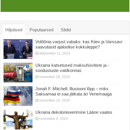
Hiljutised
Populaarsed
Sildid
Volõõnia varjust vabaks: kas Kiiev ja Varssavi
saavutasid ajaloolise kokkuleppe?
detsember 11, 2024
Ukraina katsetused maksuhüvitiste ja -
soodustuste valdkonnas
november 28, 2024
Jonah F. Mitchell: Illusiooni lõpp – miks
Saksamaa ei saa jätkata äri Venemaaga
november 14, 2024
Ukraina dekoloniseerimine Lääne vaates
november 9, 2024