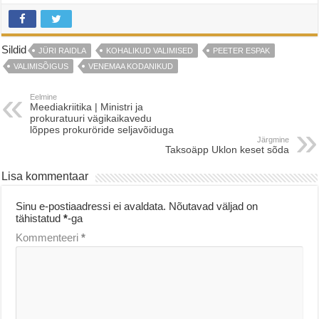
Sildid
JÜRI RAIDLA
KOHALIKUD VALIMISED
PEETER ESPAK
VALIMISÕIGUS
VENEMAA KODANIKUD
Eelmine
Meediakriitika | Ministri ja
prokuratuuri vägikaikavedu
lõppes prokuröride seljavõiduga
Järgmine
Taksoäpp Uklon keset sõda
Lisa kommentaar
Sinu e-postiaadressi ei avaldata.
Nõutavad väljad on
tähistatud
*
-ga
Kommenteeri
*