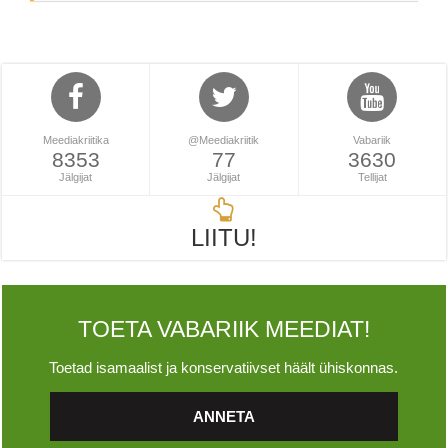
Meediakriitika
@Meediakriitik
Vabariik
8353
77
3630
Jälgijat
Jälgijat
Tellijat
LIITU!
TOETA VABARIIK MEEDIAT!
Toetad isamaalist ja konservatiivset häält ühiskonnas.
ANNETA